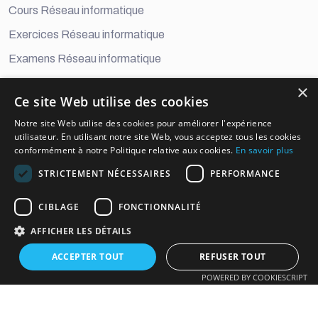
Cours Réseau informatique
Exercices Réseau informatique
Examens Réseau informatique
×
Developement Digital
Ce site Web utilise des cookies
Cours Développement Digital
Notre site Web utilise des cookies pour améliorer l'expérience
utilisateur. En utilisant notre site Web, vous acceptez tous les cookies
Exercices Développement Digital
conformément à notre Politique relative aux cookies.
En savoir plus
Examens Développement Digital
STRICTEMENT NÉCESSAIRES
PERFORMANCE
informations officielles
CIBLAGE
FONCTIONNALITÉ
AFFICHER LES DÉTAILS
oudevnet@gmail.com
MA : +2126 05 87 58 67
ACCEPTER TOUT
REFUSER TOUT
POWERED BY COOKIESCRIPT
Copyright ©2025 Tous droits réservés Oudev.net
Politique de confidentialité