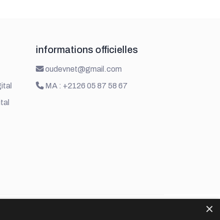
informations officielles
oudevnet@gmail.com
ital
MA : +2126 05 87 58 67
tal
×
Politique de confidentialité