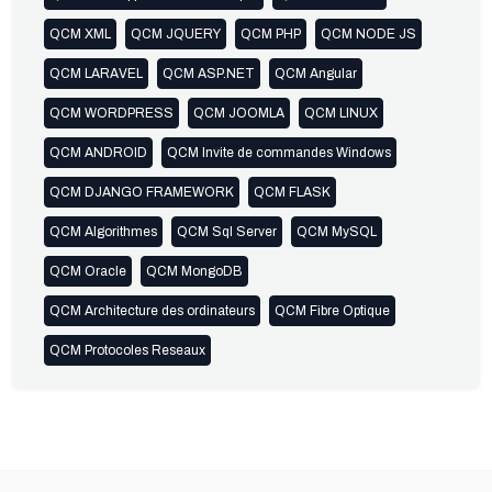
QCM XML
QCM JQUERY
QCM PHP
QCM NODE JS
QCM LARAVEL
QCM ASP.NET
QCM Angular
QCM WORDPRESS
QCM JOOMLA
QCM LINUX
QCM ANDROID
QCM Invite de commandes Windows
QCM DJANGO FRAMEWORK
QCM FLASK
QCM Algorithmes
QCM Sql Server
QCM MySQL
QCM Oracle
QCM MongoDB
QCM Architecture des ordinateurs
QCM Fibre Optique
QCM Protocoles Reseaux