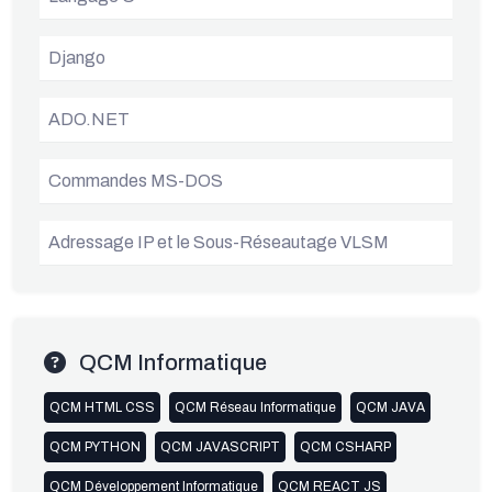
Django
ADO.NET
Commandes MS-DOS
Adressage IP et le Sous-Réseautage VLSM
QCM Informatique
QCM HTML CSS
QCM Réseau Informatique
QCM JAVA
QCM PYTHON
QCM JAVASCRIPT
QCM CSHARP
QCM Développement Informatique
QCM REACT JS