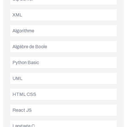
XML
Algorithme
Algèbre de Boole
Python Basic
UML
HTML CSS
React JS
Langage C