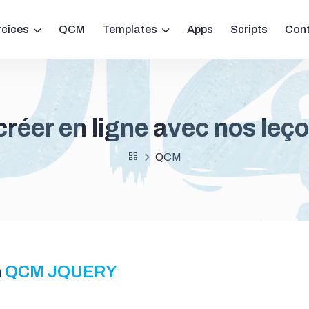
rcices
QCM
Templates
Apps
Scripts
Con
réer en ligne avec nos leç
QCM
n
QCM JQUERY