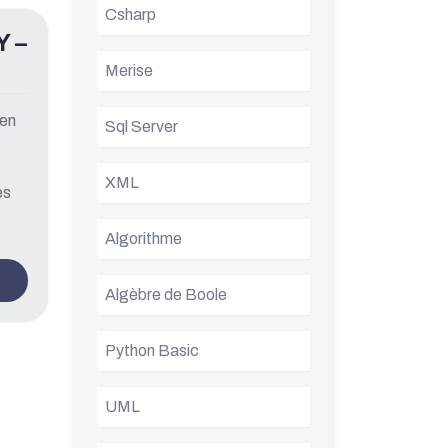
Csharp
 –
Merise
 en
Sql Server
XML
es
Algorithme
Algèbre de Boole
Python Basic
UML