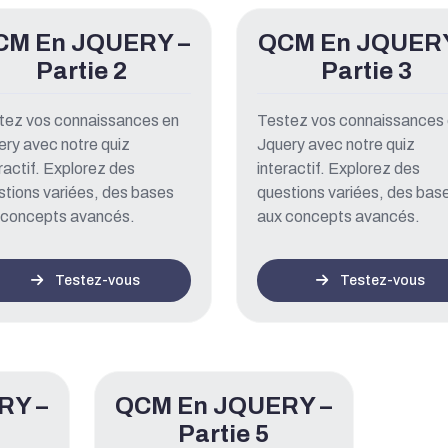
CM En JQUERY –
QCM En JQUERY
Partie 2
Partie 3
tez vos connaissances en
Testez vos connaissances
ery avec notre quiz
Jquery avec notre quiz
ractif. Explorez des
interactif. Explorez des
stions variées, des bases
questions variées, des bas
 concepts avancés.
aux concepts avancés.
Testez-vous
Testez-vous
RY –
QCM En JQUERY –
Partie 5