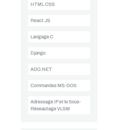
HTML CSS
React JS
Langage C
Django
ADO.NET
Commandes MS-DOS
Adressage IP et le Sous-
Réseautage VLSM