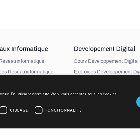
aux Informatique
Developement Digital
Réseau informatique
Cours Développement Digital
ces Réseau informatique
Exercices Développement Dig
s Réseau informatique
Examens Développement Digi
ateur. En utilisant notre site Web, vous acceptez tous les cookies
CIBLAGE
FONCTIONNALITÉ