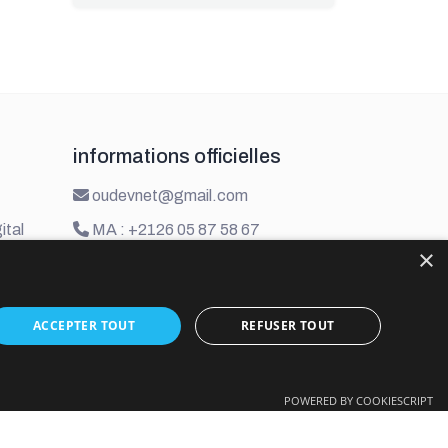
informations officielles
oudevnet@gmail.com
ital
MA : +2126 05 87 58 67
×
tal
ACCEPTER TOUT
REFUSER TOUT
POWERED BY COOKIESCRIPT