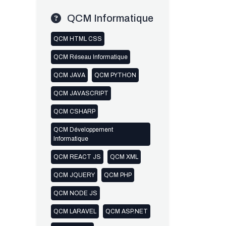
QCM Informatique
QCM HTML CSS
QCM Réseau Informatique
QCM JAVA
QCM PYTHON
QCM JAVASCRIPT
QCM CSHARP
QCM Développement
Informatique
QCM REACT JS
QCM XML
QCM JQUERY
QCM PHP
QCM NODE JS
QCM LARAVEL
QCM ASP.NET