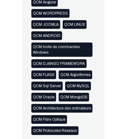
QCM Angular
QCM WORDPRESS
QCM JOOMLA
QCM LINUX
QCM ANDROID
QCM Invite de commandes
Windows
QCM DJANGO FRAMEWORK
QCM FLASK
QCM Algorithmes
QCM Sql Server
QCM MySQL
QCM Oracle
QCM MongoDB
QCM Architecture des ordinateurs
QCM Fibre Optique
QCM Protocoles Reseaux