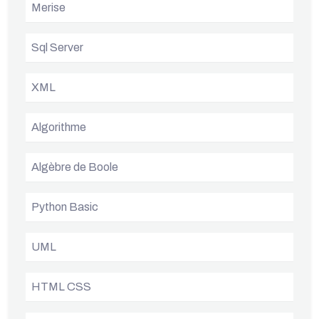
Merise
Sql Server
XML
Algorithme
Algèbre de Boole
Python Basic
UML
HTML CSS