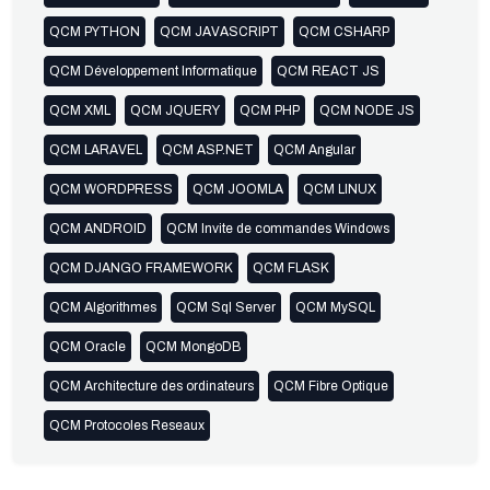
QCM PYTHON
QCM JAVASCRIPT
QCM CSHARP
QCM Développement Informatique
QCM REACT JS
QCM XML
QCM JQUERY
QCM PHP
QCM NODE JS
QCM LARAVEL
QCM ASP.NET
QCM Angular
QCM WORDPRESS
QCM JOOMLA
QCM LINUX
QCM ANDROID
QCM Invite de commandes Windows
QCM DJANGO FRAMEWORK
QCM FLASK
QCM Algorithmes
QCM Sql Server
QCM MySQL
QCM Oracle
QCM MongoDB
QCM Architecture des ordinateurs
QCM Fibre Optique
QCM Protocoles Reseaux