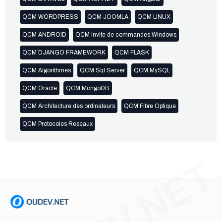
QCM WORDPRESS
QCM JOOMLA
QCM LINUX
QCM ANDROID
QCM Invite de commandes Windows
QCM DJANGO FRAMEWORK
QCM FLASK
QCM Algorithmes
QCM Sql Server
QCM MySQL
QCM Oracle
QCM MongoDB
QCM Architecture des ordinateurs
QCM Fibre Optique
QCM Protocoles Reseaux