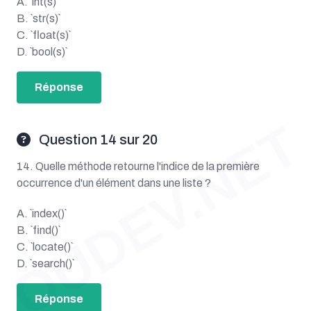
A. `int(s)`
B. `str(s)`
C. `float(s)`
D. `bool(s)`
Réponse
OUDEV.NET
Question 14 sur 20
14. Quelle méthode retourne l'indice de la première
occurrence d'un élément dans une liste ?
A. `index()`
B. `find()`
C. `locate()`
D. `search()`
Réponse