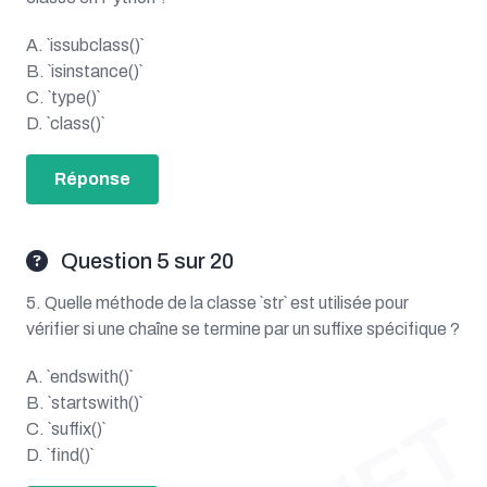
A. `issubclass()`
B. `isinstance()`
C. `type()`
D. `class()`
Réponse
Question 5 sur 20
5. Quelle méthode de la classe `str` est utilisée pour
vérifier si une chaîne se termine par un suffixe spécifique ?
A. `endswith()`
B. `startswith()`
C. `suffix()`
D. `find()`