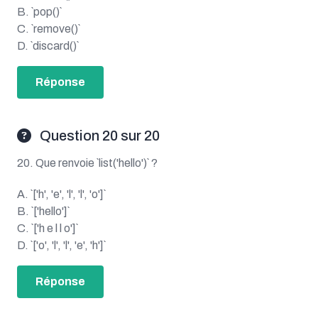
B. `pop()`
C. `remove()`
D. `discard()`
Réponse
Question 20 sur 20
20. Que renvoie `list('hello')` ?
A. `['h', 'e', 'l', 'l', 'o']`
B. `['hello']`
C. `['h e l l o']`
D. `['o', 'l', 'l', 'e', 'h']`
Réponse