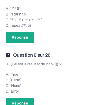
A. `'*' * 5`
B. `'stars' * 5`
C. `'*' + '*' + '*' + '*' + '*'`
D. `repeat('*', 5)`
Réponse
Question 8 sur 20
8. Quel est le résultat de `bool([])` ?
A. `True`
B. `False`
C. `None`
D. `Error`
Réponse