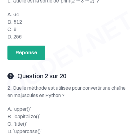
1. Quelle est la sortie de `print(2 ** 3 ** 2)` ?
OUDEV.NET
A. 64
B. 512
C. 8
D. 256
Réponse
Question 2 sur 20
2. Quelle méthode est utilisée pour convertir une chaîne
en majuscules en Python ?
A. `upper()`
B. `capitalize()`
C. `title()`
D. `uppercase()`