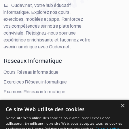
OUDEV.NET
Oudev.net, votre hub éducatif
informatique. Explorez nos cours,
exercices, modèles et apps. Renforcez
vos compétences sur notre plateforme
conviviale. Rejoignez-nous pour une
expérience enrichissante et façonnez votre
avenir numérique avec Oudev.net.
Reseaux Informatique
Cours Réseau informatique
Exercices Réseau informatique
Examens Réseau informatique
×
Developement Digital
Ce site Web utilise des cookies
Cours Développement Digital
Notre site Web utilise des cookies pour améliorer l'expérience
utilisateur. En utilisant notre site Web, vous acceptez tous les cookies
Exercices Développement Digital
conformément à notre Politique relative aux cookies.
En savoir plus