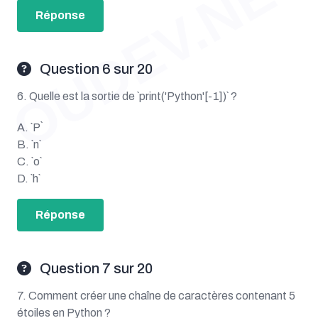
OUDEV.NET
Réponse
Question 6 sur 20
6. Quelle est la sortie de `print('Python'[-1])` ?
A. `P`
B. `n`
C. `o`
D. `h`
Réponse
Question 7 sur 20
7. Comment créer une chaîne de caractères contenant 5
étoiles en Python ?