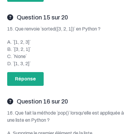
Question 15 sur 20
15. Que renvoie `sorted([3, 2, 1])` en Python ?
A. `[1, 2, 3]`
B. `[3, 2, 1]`
C. `None`
D. `[1, 3, 2]`
Réponse
Question 16 sur 20
16. Que fait la méthode `pop()` lorsqu'elle est appliquée à
une liste en Python ?
A. Supprime le premier élément de la liste.