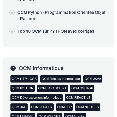
QCM Python - Programmation Orientée Objet
– Partie 4
Top 40 QCM sur PYTHON avec corrigés
QCM Informatique
QCM HTML CSS
QCM Réseau Informatique
QCM JAVA
QCM PYTHON
QCM JAVASCRIPT
QCM CSHARP
QCM Développement Informatique
QCM REACT JS
QCM XML
QCM JQUERY
QCM PHP
QCM NODE JS
QCM LARAVEL
QCM ASP.NET
QCM Angular