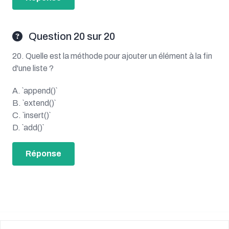
Question 20 sur 20
20. Quelle est la méthode pour ajouter un élément à la fin
d'une liste ?
A. `append()`
B. `extend()`
C. `insert()`
D. `add()`
Réponse