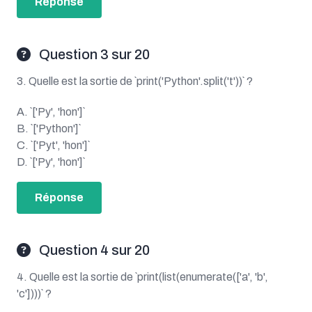
Réponse
Question 3 sur 20
3. Quelle est la sortie de `print('Python'.split('t'))` ?
A. `['Py', 'hon']`
B. `['Python']`
C. `['Pyt', 'hon']`
D. `['Py', 'hon']`
Réponse
Question 4 sur 20
4. Quelle est la sortie de `print(list(enumerate(['a', 'b',
'c'])))` ?