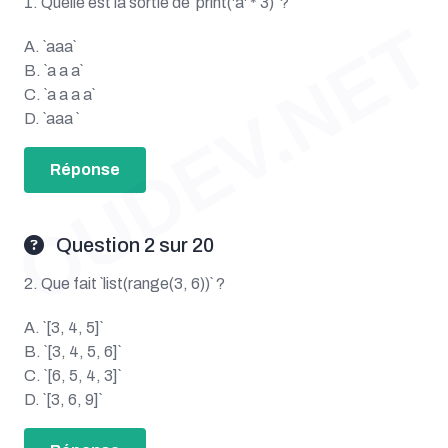
1. Quelle est la sortie de `print('a' * 3)` ?
OUDEV.NET
A. `aaa`
B. `a a a`
C. `a a a a`
D. `aaa `
Réponse
Question 2 sur 20
2. Que fait `list(range(3, 6))` ?
A. `[3, 4, 5]`
B. `[3, 4, 5, 6]`
C. `[6, 5, 4, 3]`
D. `[3, 6, 9]`