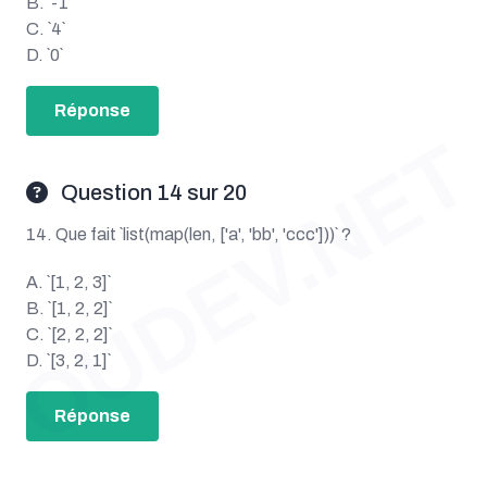
B. `-1`
C. `4`
D. `0`
Réponse
OUDEV.NET
Question 14 sur 20
14. Que fait `list(map(len, ['a', 'bb', 'ccc']))` ?
A. `[1, 2, 3]`
B. `[1, 2, 2]`
C. `[2, 2, 2]`
D. `[3, 2, 1]`
Réponse