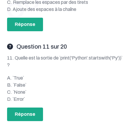
C. Remplace les espaces par des tirets
D. Ajoute des espaces à la chaîne
Réponse
Question 11 sur 20
11. Quelle est la sortie de `print('Python'.startswith('Py'))`
?
A. `True`
B. `False`
C. `None`
D. `Error`
Réponse