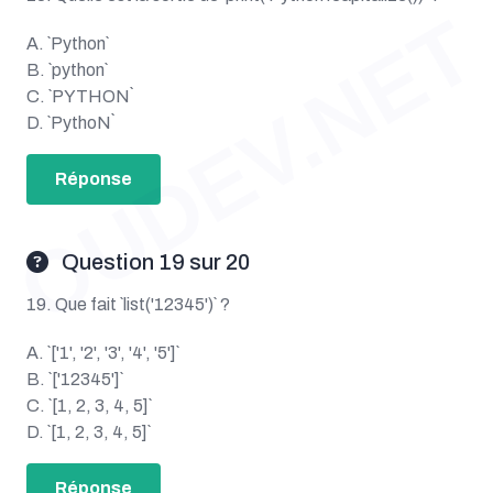
OUDEV.NET
A. `Python`
B. `python`
C. `PYTHON`
D. `PythoN`
Réponse
Question 19 sur 20
19. Que fait `list('12345')` ?
A. `['1', '2', '3', '4', '5']`
B. `['12345']`
C. `[1, 2, 3, 4, 5]`
D. `[1, 2, 3, 4, 5]`
Réponse