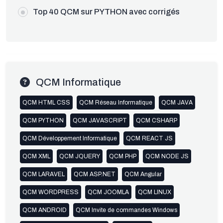
Top 40 QCM sur PYTHON avec corrigés
QCM Informatique
QCM HTML CSS
QCM Réseau Informatique
QCM JAVA
QCM PYTHON
QCM JAVASCRIPT
QCM CSHARP
QCM Développement Informatique
QCM REACT JS
QCM XML
QCM JQUERY
QCM PHP
QCM NODE JS
QCM LARAVEL
QCM ASP.NET
QCM Angular
QCM WORDPRESS
QCM JOOMLA
QCM LINUX
QCM ANDROID
QCM Invite de commandes Windows