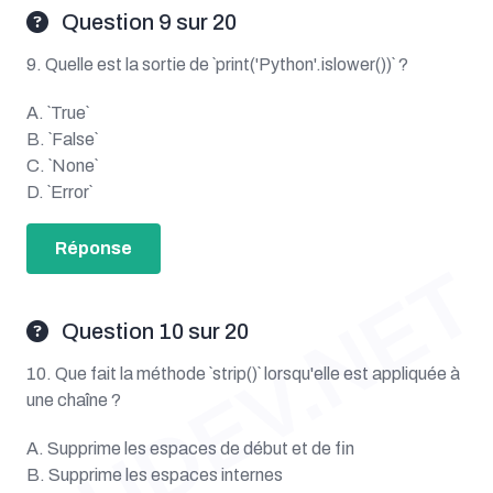
Question 9 sur 20
9. Quelle est la sortie de `print('Python'.islower())` ?
A. `True`
B. `False`
C. `None`
D. `Error`
Réponse
OUDEV.NET
Question 10 sur 20
10. Que fait la méthode `strip()` lorsqu'elle est appliquée à
une chaîne ?
A. Supprime les espaces de début et de fin
B. Supprime les espaces internes