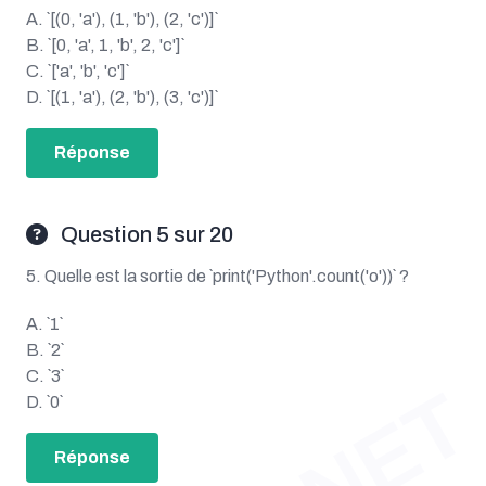
A. `[(0, 'a'), (1, 'b'), (2, 'c')]`
B. `[0, 'a', 1, 'b', 2, 'c']`
C. `['a', 'b', 'c']`
D. `[(1, 'a'), (2, 'b'), (3, 'c')]`
Réponse
Question 5 sur 20
5. Quelle est la sortie de `print('Python'.count('o'))` ?
A. `1`
B. `2`
C. `3`
D. `0`
Réponse