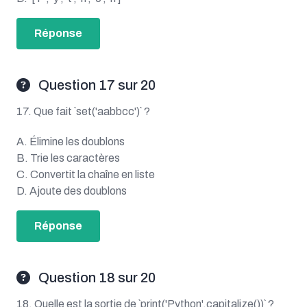
Réponse
Question 17 sur 20
17. Que fait `set('aabbcc')` ?
A. Élimine les doublons
B. Trie les caractères
C. Convertit la chaîne en liste
D. Ajoute des doublons
Réponse
Question 18 sur 20
18. Quelle est la sortie de `print('Python'.capitalize())` ?