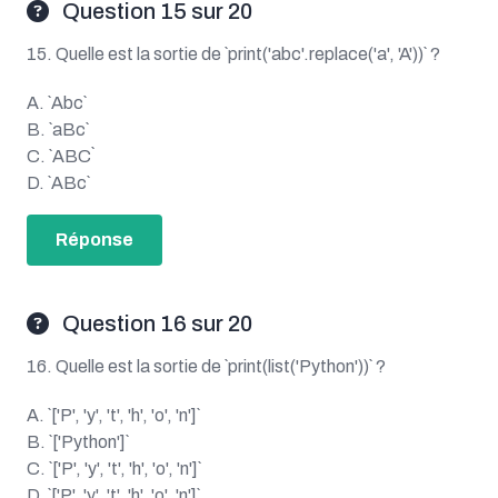
Question 15 sur 20
15. Quelle est la sortie de `print('abc'.replace('a', 'A'))` ?
A. `Abc`
B. `aBc`
C. `ABC`
D. `ABc`
Réponse
Question 16 sur 20
16. Quelle est la sortie de `print(list('Python'))` ?
A. `['P', 'y', 't', 'h', 'o', 'n']`
B. `['Python']`
C. `['P', 'y', 't', 'h', 'o', 'n']`
D. `['P', 'y', 't', 'h', 'o', 'n']`