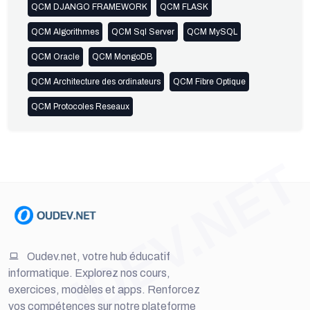
QCM DJANGO FRAMEWORK
QCM FLASK
QCM Algorithmes
QCM Sql Server
QCM MySQL
QCM Oracle
QCM MongoDB
QCM Architecture des ordinateurs
QCM Fibre Optique
QCM Protocoles Reseaux
OUDEV.NET
Oudev.net, votre hub éducatif
informatique. Explorez nos cours,
exercices, modèles et apps. Renforcez
vos compétences sur notre plateforme