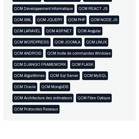
QCM Développement Informatique
QCM REACT JS
QCM XML
QCM JQUERY
QCM PHP
QCM NODE JS
QCM LARAVEL
QCM ASP.NET
QCM Angular
QCM WORDPRESS
QCM JOOMLA
QCM LINUX
QCM ANDROID
QCM Invite de commandes Windows
QCM DJANGO FRAMEWORK
QCM FLASK
QCM Algorithmes
QCM Sql Server
QCM MySQL
QCM Oracle
QCM MongoDB
QCM Architecture des ordinateurs
QCM Fibre Optique
QCM Protocoles Reseaux