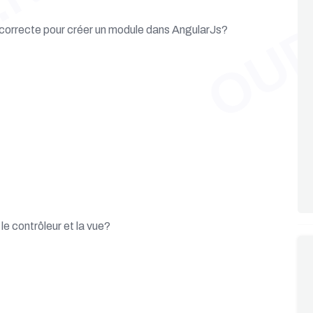
.NET
OUD
 correcte pour créer un module dans AngularJs?
e contrôleur et la vue?