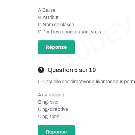
OUDEV
A Balise
B Attribut
C Nom de classe
D Tout les réponses sont vrais
Réponse
Question 5 sur 10
5. Laquelle des directives suivantes nous perme
A ng-include
B ng-bind
C ng-directive
D ng-form
Réponse