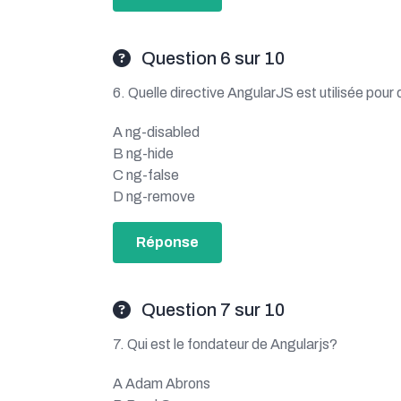
Question 6 sur 10
6. Quelle directive AngularJS est utilisée pou
A ng-disabled
B ng-hide
C ng-false
D ng-remove
Réponse
Question 7 sur 10
7. Qui est le fondateur de Angularjs?
A Adam Abrons