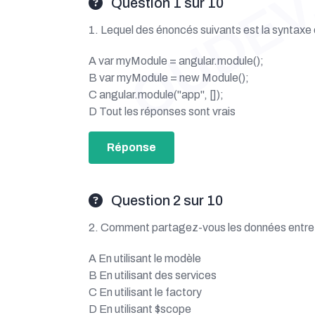
OUDEV
Question 1 sur 10
1. Lequel des énoncés suivants est la syntaxe
A var myModule = angular.module();
B var myModule = new Module();
C angular.module("app", []);
D Tout les réponses sont vrais
Réponse
Question 2 sur 10
2. Comment partagez-vous les données entre l
A En utilisant le modèle
B En utilisant des services
C En utilisant le factory
D En utilisant $scope