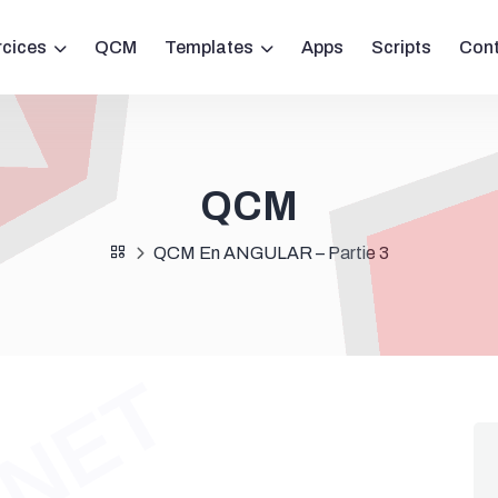
rcices
QCM
Templates
Apps
Scripts
Con
QCM
QCM En ANGULAR – Partie 3