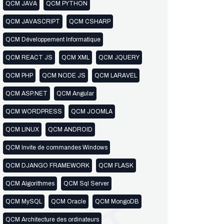
QCM JAVA
QCM PYTHON
QCM JAVASCRIPT
QCM CSHARP
QCM Développement Informatique
QCM REACT JS
QCM XML
QCM JQUERY
QCM PHP
QCM NODE JS
QCM LARAVEL
QCM ASP.NET
QCM Angular
QCM WORDPRESS
QCM JOOMLA
QCM LINUX
QCM ANDROID
QCM Invite de commandes Windows
QCM DJANGO FRAMEWORK
QCM FLASK
QCM Algorithmes
QCM Sql Server
QCM MySQL
QCM Oracle
QCM MongoDB
QCM Architecture des ordinateurs