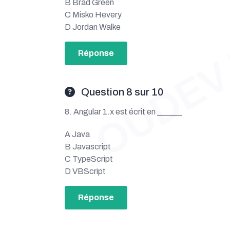
B Brad Green
OUDEV
C Misko Hevery
D Jordan Walke
Réponse
Question 8 sur 10
8. Angular 1.x est écrit en ______
A Java
B Javascript
C TypeScript
D VBScript
Réponse