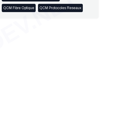
EV.NET
QCM Fibre Optique
QCM Protocoles Reseaux