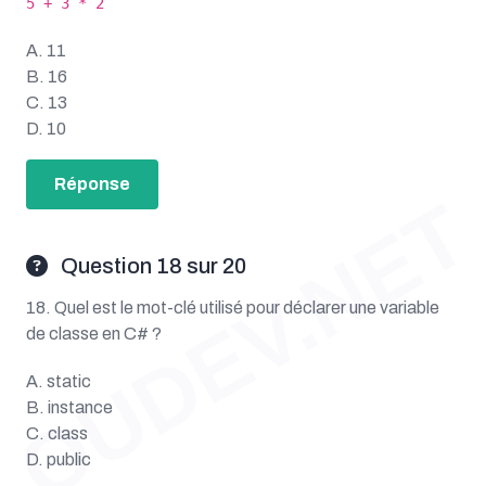
5 + 3 * 2
A. 11
B. 16
C. 13
D. 10
Réponse
OUDEV.NET
Question 18 sur 20
18. Quel est le mot-clé utilisé pour déclarer une variable
de classe en C# ?
A. static
B. instance
C. class
D. public