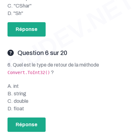
OUDEV.NET
C. "CShar"
D. "Sh"
Réponse
Question 6 sur 20
6. Quel est le type de retour de la méthode
?
Convert.ToInt32()
A. int
B. string
C. double
D. float
Réponse