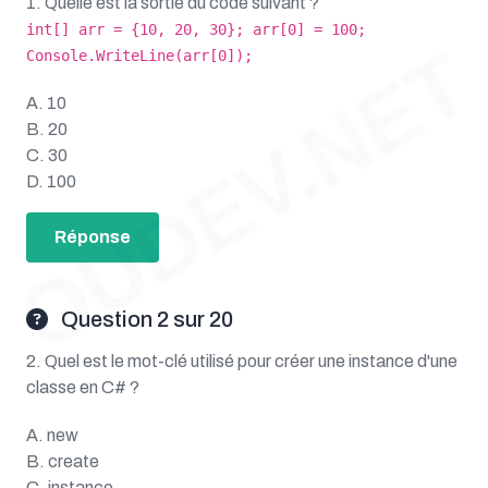
1. Quelle est la sortie du code suivant ?
int[] arr = {10, 20, 30}; arr[0] = 100;
OUDEV.NET
Console.WriteLine(arr[0]);
A. 10
B. 20
C. 30
D. 100
Réponse
Question 2 sur 20
2. Quel est le mot-clé utilisé pour créer une instance d'une
classe en C# ?
A. new
B. create
C. instance