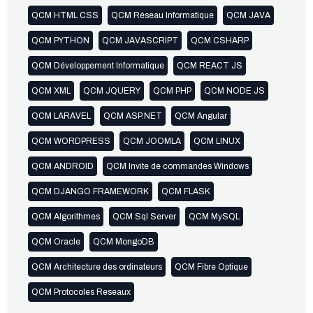
QCM HTML CSS
QCM Réseau Informatique
QCM JAVA
QCM PYTHON
QCM JAVASCRIPT
QCM CSHARP
QCM Développement Informatique
QCM REACT JS
QCM XML
QCM JQUERY
QCM PHP
QCM NODE JS
QCM LARAVEL
QCM ASP.NET
QCM Angular
QCM WORDPRESS
QCM JOOMLA
QCM LINUX
QCM ANDROID
QCM Invite de commandes Windows
QCM DJANGO FRAMEWORK
QCM FLASK
QCM Algorithmes
QCM Sql Server
QCM MySQL
QCM Oracle
QCM MongoDB
QCM Architecture des ordinateurs
QCM Fibre Optique
QCM Protocoles Reseaux