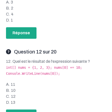
A. 3
B. 2
C. 4
D. 1
Réponse
Question 12 sur 20
12. Quel est le résultat de l'expression suivante ?
int[] nums = {1, 2, 3}; nums[0] += 10;
Console.WriteLine(nums[0]);
A. 11
B. 10
C. 12
D. 13