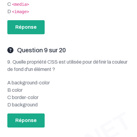
C
<media>
D
<image>
Réponse
Question 9 sur 20
9. Quelle propriété CSS est utilisée pour définir la couleur
de fond d'un élément ?
A background-color
B color
C border-color
D background
Réponse