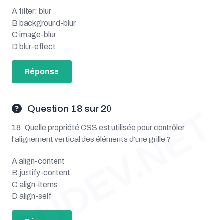
A filter: blur
B background-blur
C image-blur
D blur-effect
Réponse
Question 18 sur 20
OUDEV.NET
18. Quelle propriété CSS est utilisée pour contrôler
l'alignement vertical des éléments d'une grille ?
A align-content
B justify-content
C align-items
D align-self