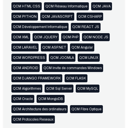
QCM HTML CSS
QCM Réseau Informatique
QCM JAVA
QCM PYTHON
QCM JAVASCRIPT
QCM CSHARP
QCM Développement Informatique
QCM REACT JS
QCM XML
QCM JQUERY
QCM PHP
QCM NODE JS
QCM LARAVEL
QCM ASP.NET
QCM Angular
QCM WORDPRESS
QCM JOOMLA
QCM LINUX
QCM ANDROID
QCM Invite de commandes Windows
QCM DJANGO FRAMEWORK
QCM FLASK
QCM Algorithmes
QCM Sql Server
QCM MySQL
QCM Oracle
QCM MongoDB
QCM Architecture des ordinateurs
QCM Fibre Optique
QCM Protocoles Reseaux