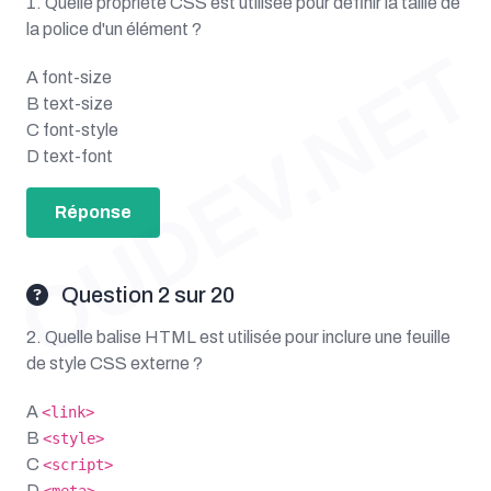
1. Quelle propriété CSS est utilisée pour définir la taille de
la police d'un élément ?
OUDEV.NET
A font-size
B text-size
C font-style
D text-font
Réponse
Question 2 sur 20
2. Quelle balise HTML est utilisée pour inclure une feuille
de style CSS externe ?
A
<link>
B
<style>
C
<script>
D