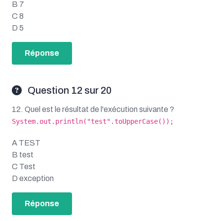
B 7
C 8
D 5
Réponse
Question 12 sur 20
12. Quel est le résultat de l'exécution suivante ?
System.out.println("test".toUpperCase());
A TEST
B test
C Test
D exception
Réponse