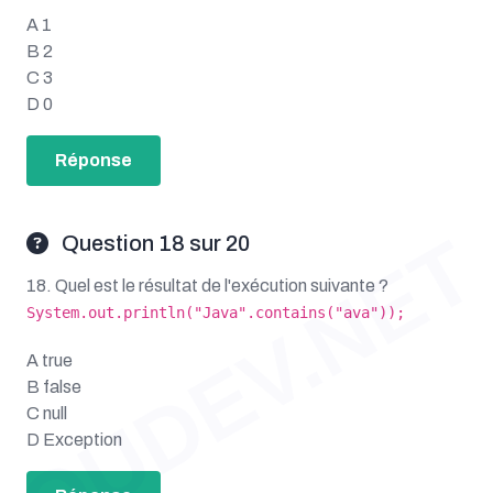
A 1
B 2
C 3
D 0
Réponse
OUDEV.NET
Question 18 sur 20
18. Quel est le résultat de l'exécution suivante ?
System.out.println("Java".contains("ava"));
A true
B false
C null
D Exception