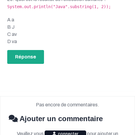
System.out.println("Java".substring(1, 2));
A a
B J
C av
D va
Réponse
Pas encore de commentaires.
Ajouter un commentaire
Veuillez vous
pour ajouter un
connecter