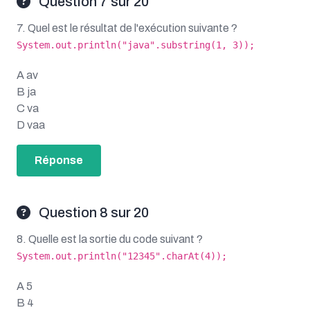
Question 7 sur 20
7. Quel est le résultat de l'exécution suivante ?
System.out.println("java".substring(1, 3));
A av
B ja
C va
D vaa
Réponse
Question 8 sur 20
8. Quelle est la sortie du code suivant ?
System.out.println("12345".charAt(4));
A 5
B 4