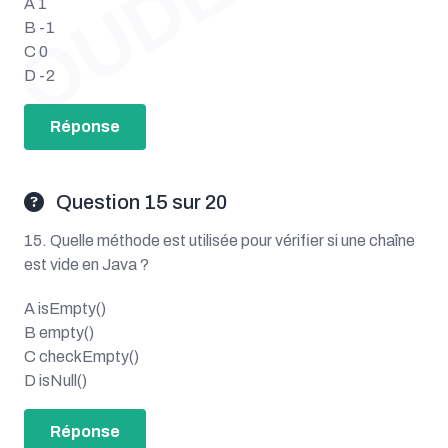
A 1
B -1
C 0
D -2
Réponse
Question 15 sur 20
15. Quelle méthode est utilisée pour vérifier si une chaîne
est vide en Java ?
A isEmpty()
B empty()
C checkEmpty()
D isNull()
Réponse