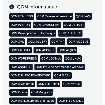
QCM Informatique
QCM HTML CSS
QCM Réseau Informatique
QCM JAVA
QCM PYTHON
QCM JAVASCRIPT
QCM CSHARP
QCM Développement Informatique
QCM REACT JS
QCM XML
QCM JQUERY
QCM PHP
QCM NODE JS
QCM LARAVEL
QCM ASP.NET
QCM Angular
QCM WORDPRESS
QCM JOOMLA
QCM LINUX
QCM ANDROID
QCM Invite de commandes Windows
QCM DJANGO FRAMEWORK
QCM FLASK
QCM Algorithmes
QCM Sql Server
QCM MySQL
QCM Oracle
QCM MongoDB
QCM Architecture des ordinateurs
QCM Fibre Optique