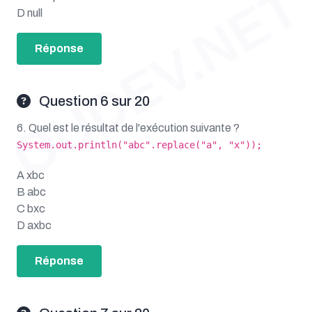
OUDEV.NET
D null
Réponse
Question 6 sur 20
6. Quel est le résultat de l'exécution suivante ?
System.out.println("abc".replace("a", "x"));
A xbc
B abc
C bxc
D axbc
Réponse