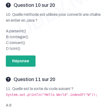
OUDEV.NET
Question 10 sur 20
10. Quelle méthode est utilisée pour convertir une chaîne
en entier en Java ?
A parseInt()
B toInteger()
C convert()
D toInt()
Réponse
Question 11 sur 20
11. Quelle est la sortie du code suivant ?
System.out.println("Hello World".indexOf("W"));
A 6