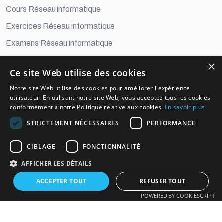
Cours Réseau informatique
Exercices Réseau informatique
Examens Réseau informatique
×
Developement Digital
Ce site Web utilise des cookies
Cours Développement Digital
Notre site Web utilise des cookies pour améliorer l'expérience
utilisateur. En utilisant notre site Web, vous acceptez tous les cookies
Exercices Développement Digital
conformément à notre Politique relative aux cookies.
En savoir plus
Examens Développement Digital
STRICTEMENT NÉCESSAIRES
PERFORMANCE
informations officielles
CIBLAGE
FONCTIONNALITÉ
AFFICHER LES DÉTAILS
oudevnet@gmail.com
MA : +2126 05 87 58 67
ACCEPTER TOUT
REFUSER TOUT
POWERED BY COOKIESCRIPT
Copyright ©2025 Tous droits réservés Oudev.net