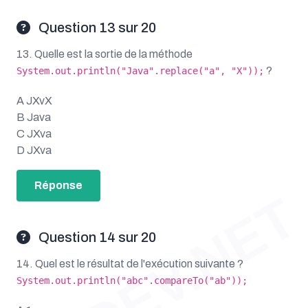
Question 13 sur 20
13. Quelle est la sortie de la méthode
?
System.out.println("Java".replace("a", "X"));
A JXvX
B Java
C JXva
D JXva
Réponse
OUDEV.NET
Question 14 sur 20
14. Quel est le résultat de l'exécution suivante ?
System.out.println("abc".compareTo("ab"));