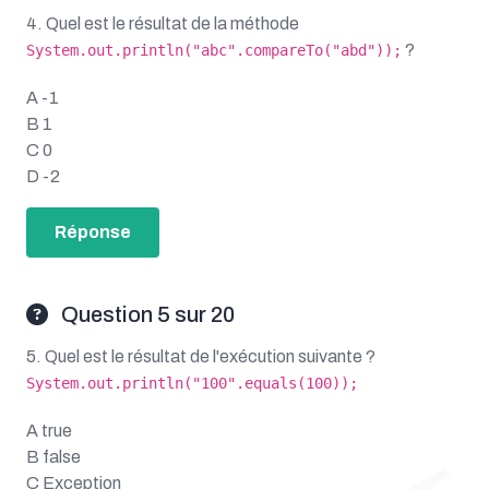
4. Quel est le résultat de la méthode
?
System.out.println("abc".compareTo("abd"));
A -1
B 1
C 0
D -2
Réponse
Question 5 sur 20
5. Quel est le résultat de l'exécution suivante ?
System.out.println("100".equals(100));
A true
B false
C Exception