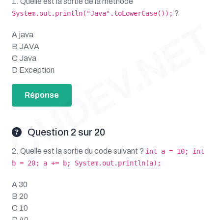
1. Quelle est la sortie de la méthode
?
System.out.println("Java".toLowerCase());
OUDEV.NET
A java
B JAVA
C Java
D Exception
Réponse
Question 2 sur 20
2. Quelle est la sortie du code suivant ?
int a = 10; int
b = 20; a += b; System.out.println(a);
A 30
B 20
C 10
D 40