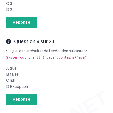
C 3
D 2
Réponse
Question 9 sur 20
9. Quel est le résultat de l'exécution suivante ?
System.out.println("Java".contains("ava"));
A true
B false
C null
D Exception
Réponse