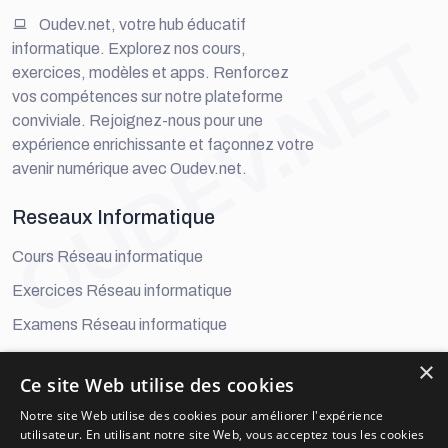
Oudev.net, votre hub éducatif
OUDEV.NET
informatique. Explorez nos cours,
exercices, modèles et apps. Renforcez
vos compétences sur notre plateforme
conviviale. Rejoignez-nous pour une
expérience enrichissante et façonnez votre
avenir numérique avec Oudev.net.
Reseaux Informatique
Cours Réseau informatique
Exercices Réseau informatique
Examens Réseau informatique
×
Developement Digital
Ce site Web utilise des cookies
Cours Développement Digital
Notre site Web utilise des cookies pour améliorer l'expérience
utilisateur. En utilisant notre site Web, vous acceptez tous les cookies
Exercices Développement Digital