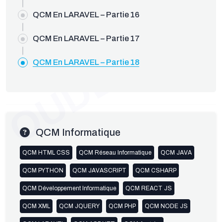
OUDEV.NET
QCM En LARAVEL – Partie 16
QCM En LARAVEL – Partie 17
QCM En LARAVEL – Partie 18
QCM Informatique
QCM HTML CSS
QCM Réseau Informatique
QCM JAVA
QCM PYTHON
QCM JAVASCRIPT
QCM CSHARP
QCM Développement Informatique
QCM REACT JS
QCM XML
QCM JQUERY
QCM PHP
QCM NODE JS