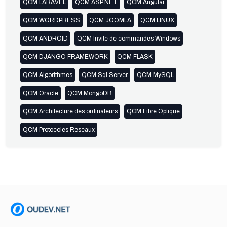
QCM LARAVEL
QCM ASP.NET
QCM Angular
QCM WORDPRESS
QCM JOOMLA
QCM LINUX
QCM ANDROID
QCM Invite de commandes Windows
QCM DJANGO FRAMEWORK
QCM FLASK
QCM Algorithmes
QCM Sql Server
QCM MySQL
QCM Oracle
QCM MongoDB
QCM Architecture des ordinateurs
QCM Fibre Optique
QCM Protocoles Reseaux