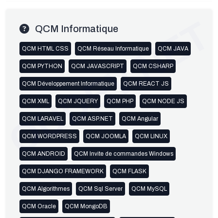
OUDEV.NET
QCM Informatique
QCM HTML CSS
QCM Réseau Informatique
QCM JAVA
QCM PYTHON
QCM JAVASCRIPT
QCM CSHARP
QCM Développement Informatique
QCM REACT JS
QCM XML
QCM JQUERY
QCM PHP
QCM NODE JS
QCM LARAVEL
QCM ASP.NET
QCM Angular
QCM WORDPRESS
QCM JOOMLA
QCM LINUX
QCM ANDROID
QCM Invite de commandes Windows
QCM DJANGO FRAMEWORK
QCM FLASK
QCM Algorithmes
QCM Sql Server
QCM MySQL
QCM Oracle
QCM MongoDB