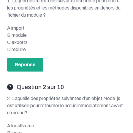
1. Lequel des mots-clés suivants est utilisé pour rendre
les propriétés et les méthodes disponibles en dehors du
fichier du module ?
A import
B module
C exports
D require
Réponse
Question 2 sur 10
2. Laquelle des propriétés suivantes d’un objet Node.js
est utilisée pour retourner le nœud immédiatement avant
un nœud?
A localName
B index