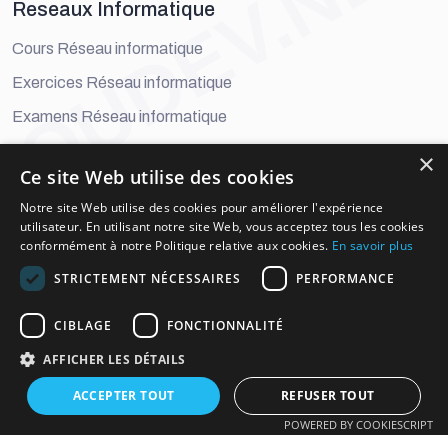
OUDEV.NET
Reseaux Informatique
Cours Réseau informatique
Exercices Réseau informatique
Examens Réseau informatique
×
Developement Digital
Ce site Web utilise des cookies
Cours Développement Digital
Notre site Web utilise des cookies pour améliorer l'expérience
utilisateur. En utilisant notre site Web, vous acceptez tous les cookies
Exercices Développement Digital
conformément à notre Politique relative aux cookies.
En savoir plus
Examens Développement Digital
STRICTEMENT NÉCESSAIRES
PERFORMANCE
informations officielles
CIBLAGE
FONCTIONNALITÉ
AFFICHER LES DÉTAILS
oudevnet@gmail.com
MA : +2126 05 87 58 67
ACCEPTER TOUT
REFUSER TOUT
POWERED BY COOKIESCRIPT