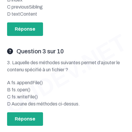
C previousSibling
D textContent
Réponse
OUDEV.NET
Question 3 sur 10
3. Laquelle des méthodes suivantes permet d’ajouter le
contenu spécifié à un fichier ?
A fs.appendFile()
B fs.open()
C fs.writeFile()
D Aucune des méthodes ci-dessus.
Réponse