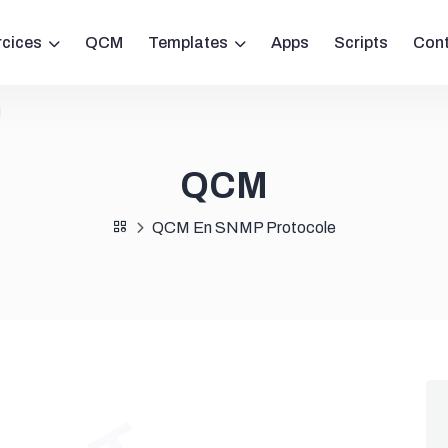
rcices
QCM
Templates
Apps
Scripts
Con
QCM
QCM En SNMP Protocole