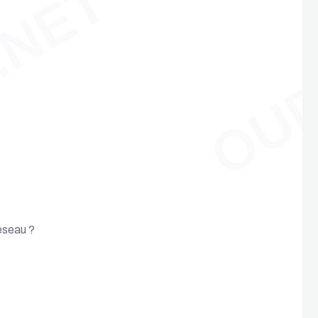
.NET
OUD
réseau ?