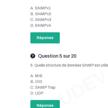
A. SNMPv1
B. SNMPv2
C. SNMPv3
D. SNMPv4
Réponse
OUDEV
Question 5 sur 20
5. Quelle structure de données SNMP est utili
A. MIB
B. OID
C. SNMP Trap
D. UDP
Réponse