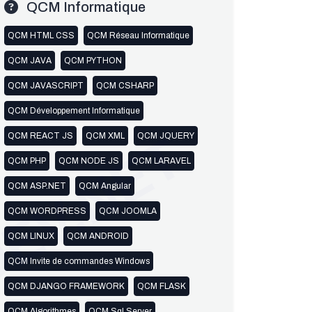
QCM Informatique
QCM HTML CSS
QCM Réseau Informatique
QCM JAVA
QCM PYTHON
QCM JAVASCRIPT
QCM CSHARP
QCM Développement Informatique
EV.NET
QCM REACT JS
QCM XML
QCM JQUERY
QCM PHP
QCM NODE JS
QCM LARAVEL
QCM ASP.NET
QCM Angular
QCM WORDPRESS
QCM JOOMLA
QCM LINUX
QCM ANDROID
QCM Invite de commandes Windows
QCM DJANGO FRAMEWORK
QCM FLASK
QCM Algorithmes
QCM Sql Server