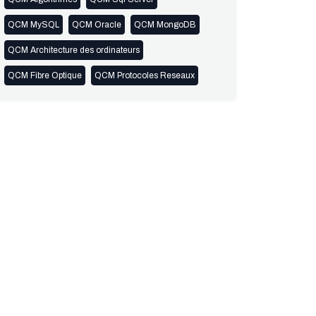
QCM MySQL
QCM Oracle
QCM MongoDB
QCM Architecture des ordinateurs
QCM Fibre Optique
QCM Protocoles Reseaux