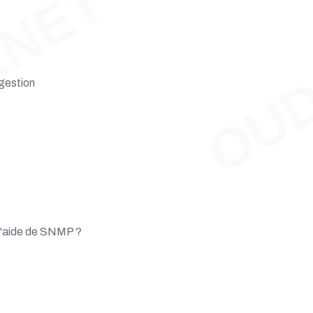
.NET
OUD
gestion
 l'aide de SNMP ?