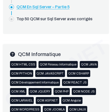
QCM En Sql Server – Partie 5
Top 50 QCM sur Sql Server avec corrigés
OUDEV.NET
QCM Informatique
QCM HTML CSS
QCM Réseau Informatique
QCM JAVA
QCM PYTHON
QCM JAVASCRIPT
QCM CSHARP
QCM Développement Informatique
QCM REACT JS
QCM XML
QCM JQUERY
QCM PHP
QCM NODE JS
QCM LARAVEL
QCM ASP.NET
QCM Angular
QCM WORDPRESS
QCM JOOMLA
QCM LINUX