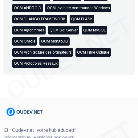
QCM ANDROID
QCM Invite de commandes Windows
OUDEV.NET
QCM DJANGO FRAMEWORK
QCM FLASK
QCM Algorithmes
QCM Sql Server
QCM MySQL
QCM Oracle
QCM MongoDB
QCM Architecture des ordinateurs
QCM Fibre Optique
QCM Protocoles Reseaux
Oudev.net, votre hub éducatif
informatique. Explorez nos cours,