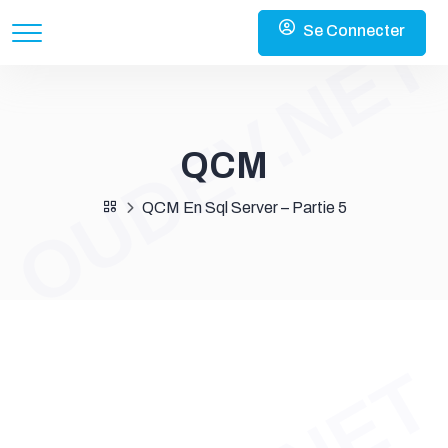
OUDEV.NET
Se Connecter
QCM
QCM En Sql Server – Partie 5