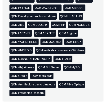
QCM PYTHON
QCM JAVASCRIPT
QCM CSHARP
QCM Développement Informatique
QCM REACT JS
QCM XML
QCM JQUERY
QCM PHP
QCM NODE JS
QCM LARAVEL
QCM ASP.NET
QCM Angular
QCM WORDPRESS
QCM JOOMLA
QCM LINUX
QCM ANDROID
QCM Invite de commandes Windows
QCM DJANGO FRAMEWORK
QCM FLASK
QCM Algorithmes
QCM Sql Server
QCM MySQL
QCM Oracle
QCM MongoDB
QCM Architecture des ordinateurs
QCM Fibre Optique
QCM Protocoles Reseaux