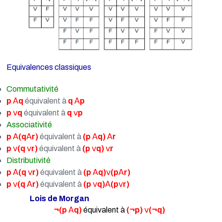
Equivalences classiques
Commutativité
p
𝖠
q
équivalent à
q
𝖠
p
p
𝗏
q
équivalent à
q
𝗏
p
Associativité
p
𝖠
(q
𝖠
r)
équivalent à
(p
𝖠
q)
𝖠
r
p
𝗏
(q
𝗏
r)
équivalent à
(p
𝗏
q)
𝗏
r
Distributivité
p
𝖠
(q
𝗏
r)
équivalent à
(p
𝖠
q)
𝗏
(p
𝖠
r)
p
𝗏
(q
𝖠
r)
équivalent à
(p
𝗏
q)
𝖠
(p
𝗏
r)
Lois de Morgan
¬(p
𝖠
q)
équivalent à
(¬p)
𝗏
(¬q)