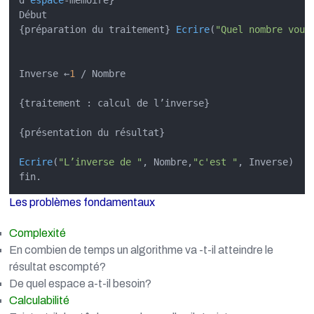
Début

{préparation du traitement} 
Ecrire
(
"Quel nombre voul
Inverse ←
1
 / Nombre

{traitement : calcul de l’inverse}

{présentation du résultat}

Ecrire
(
"L’inverse de "
, Nombre,
"c'est "
, Inverse)

Les problèmes fondamentaux
Complexité
En combien de temps un algorithme va -t-il atteindre le
résultat escompté?
De quel espace a-t-il besoin?
Calculabilité