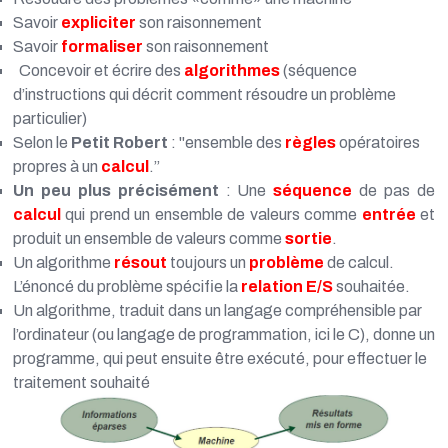
Savoir
expliciter
son raisonnement
Savoir
formaliser
son raisonnement
Concevoir et écrire des
algorithmes
(séquence
d’instructions qui décrit comment résoudre un problème
particulier)
Selon le
Petit Robert
: "ensemble des
règles
opératoires
propres à un
calcul
.”
Un peu plus précisément
: Une
séquence
de pas de
calcul
qui prend un ensemble de valeurs comme
entrée
et
produit un ensemble de valeurs comme
sortie
.
Un algorithme
résout
toujours un
problème
de calcul.
L’énoncé du problème spécifie la
relation E/S
souhaitée.
Un algorithme, traduit dans un langage compréhensible par
l’ordinateur (ou langage de programmation, ici le C), donne un
programme, qui peut ensuite être exécuté, pour effectuer le
traitement souhaité