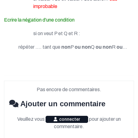
improbable
Ecrire la négation d’une condition
si on veut P et Q et R :
répéter …. tant que
non
P
ou non
Q
ou non
R
ou
…
Pas encore de commentaires.
Ajouter un commentaire
Veuillez vous
pour ajouter un
connecter
commentaire.