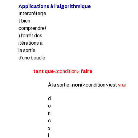
Applications à l'algorithmique
Interpréter(e
t bien
comprendre!
) l’arrêt des
itérations à
la sortie
d’une boucle.
tant que
<condition>
faire
À la sortie :
non
(<condition>)est
vrai
d
o
n
c
s
i