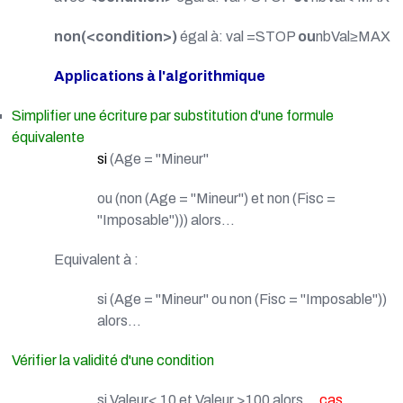
non(<condition>)
égal à: val =STOP
ou
nbVal≥MAX
Applications à l'algorithmique
Simplifier une écriture par substitution d'une formule
équivalente
si
(Age = "Mineur"
ou (non (Age = "Mineur") et non (Fisc =
"Imposable"))) alors...
Equivalent à :
si (Age = "Mineur" ou non (Fisc = "Imposable"))
alors...
Vérifier la validité d'une condition
si Valeur< 10 et Valeur >100 alors…
cas