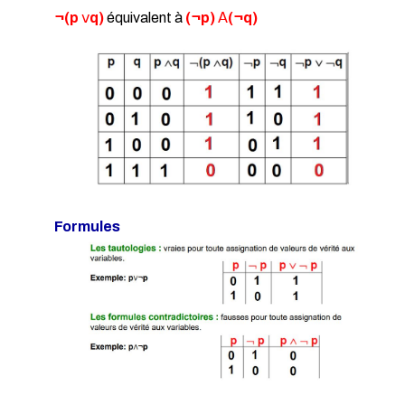
¬(p
𝗏
q)
équivalent à
(¬p)
𝖠
(¬q)
Formules