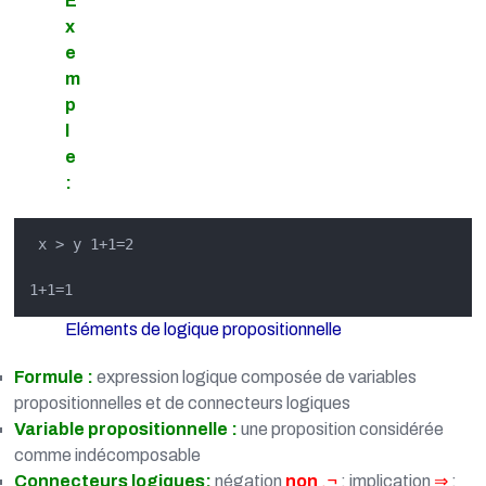
E
x
e
m
p
l
e
:
 x > y 1+1=2

1+1=1
Eléments de logique propositionnelle
Formule :
expression logique composée de variables
propositionnelles et de connecteurs logiques
Variable propositionnelle :
une proposition considérée
comme indécomposable
Connecteurs logiques:
négation
non
,¬
; implication
⇒
;